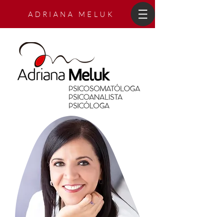
A D R I A N A M E L U K