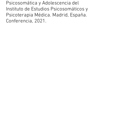
Psicosomática y Adolescencia del
Instituto de Estudios Psicosomáticos y
Psicoterapia Médica. Madrid, España.
Conferencia, 2021.
Un caso de alergia infantil: ni tan
cerca que fusione o tan lejos que
abandone
. Jornadas de la de la
Sociedad de Estudios Psicosomáticos
Iberoamericana. Conferencia, 2021.
La clínica de lo psicosomático,
escucha conjunta de un caso de
psoriasis
. Federación latinoamericana
de Psicoanálisis. Grupo de
Psicosomática FEPAL. Conferencia,
2021.
El bolso y la cuerda roja: Violeta se
enfermó.
Pre Congreso de la
Asociación Internacional de
Psicosomática Pierre Marty.
Conferencia online, 2021.
PUBLICACIONES